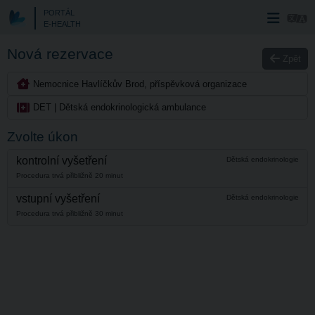
PORTÁL
E-HEALTH
Nová rezervace
Zpět
Nemocnice Havlíčkův Brod, příspěvková organizace
DET | Dětská endokrinologická ambulance
Zvolte úkon
kontrolní vyšetření
Dětská endokrinologie
Procedura trvá přibližně 20 minut
vstupní vyšetření
Dětská endokrinologie
Procedura trvá přibližně 30 minut