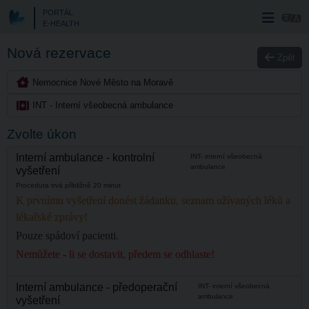
PORTÁL
E-HEALTH
Nová rezervace
Zpět
Nemocnice Nové Město na Moravě
INT - Interní všeobecná ambulance
Zvolte úkon
Interní ambulance - kontrolní
INT- interní všeobecná
ambulance
vyšetření
Procedura trvá přibližně 20 minut
K prvnímu vyšetření donést žádanku, seznam užívaných léků a
lékařské zprávy!
Pouze spádoví pacienti.
Nemůžete - li se dostavit, předem se odhlaste!
Interní ambulance - předoperační
INT- interní všeobecná
ambulance
vyšetření