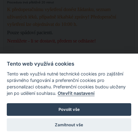
Procedura trvá přibližně 20 minut
K předoperačnímu vyšetření donést žádanku, seznam
užívaných léků, případně lékařské zprávy! Předoperační
vyšetření lze objednávat do 10:00 h.
Pouze spádoví pacienti.
Nemůžete - li se dostavit, předem se odhlaste!
Tento web využívá cookies
Tento web využívá nutné technické cookies pro zajištění
správného fungování a preferenční cookies pro
personalizaci obsahu. Preferenční cookies budou uloženy
jen po udělení souhlasu.
Otevřít nastavení
Povolit vše
Zamítnout vše
FONS Portál pacienta
Nastavení
cookies
Portál byl spuštěn před 4 lety, 11 měsíci a 22 dny