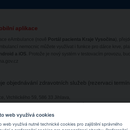
obilní aplikace
ikace eAmbulance (nově
Portál pacienta Kraje Vysočina
), přej
mbulancí nemocnic můžete využívat i funkce pro dárce krve, plat
ndroid a iOS
. Protože je nový systém v testovacím provozu, b
a.gov.cz
e objednávání zdravotních služeb (rezervaci termí
e, Vrchlického 59, 586 33 Jihlava,
ganizace, Husova 2624, 580 22 Havlíčkův Brod
e, Purkyňovo nám. 133/2, 674 01 Třebíč
to web využívá cookies
ková organizace, Žďárská 610, 592 31 Nové Město na Moravě
o web využívá nutné technické cookies pro zajištění správného
ace, Slovanského bratrství 710, 39338 Pelhřimov -
možnost in