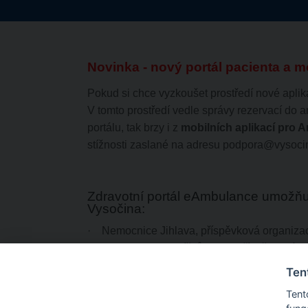
Novinka - nový portál pacienta a m
Pokud si chce vyzkoušet prostředí nové apl
V tomto prostředí vedle správy rezervací do a
portálu, tak brzy i z
mobilních aplikací pro A
stížnosti zaslané na adresu
podpora@vysocin
Zdravotní portál eAmbulance umožňuj
Vysočina:
·
Nemocnice Jihlava, příspěvková organizac
·
Nemocnice Havlíčkův Brod příspěvková or
·
Nemocnice Třebíč, příspěvková organizac
Ten
·
Nemocnice Nové Město na Moravě příspěv
Tent
·
Nemocnice Pelhřimov příspěvková organiz