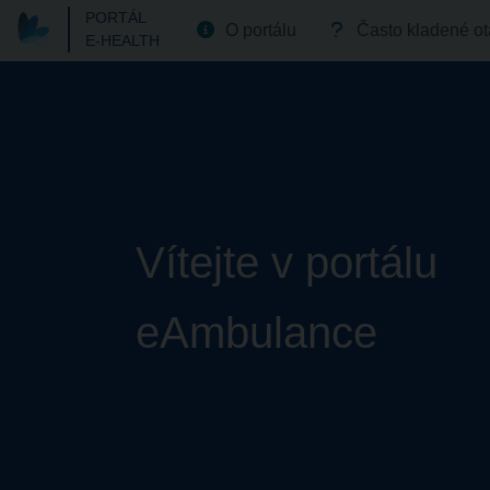
PORTÁL
O portálu
Často kladené o
E-HEALTH
Vítejte v portálu
eAmbulance