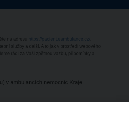
děte na adresu
https://pacient.eambulance.cz/
.
ební služby a další. A to jak v prostředí webového
udeme rádi za Vaši zpětnou vazbu, připomínky a
nu) v ambulancích nemocnic Kraje
ternetového objednání do ambulancí je ze strany